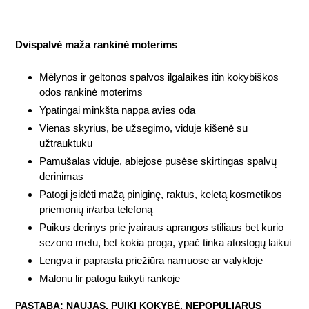
Dvispalvė maža rankinė moterims
Mėlynos ir geltonos spalvos ilgalaikės itin kokybiškos
odos rankinė moterims
Ypatingai minkšta nappa avies oda
Vienas skyrius, be užsegimo, viduje kišenė su
užtrauktuku
Pamušalas viduje, abiejose pusėse skirtingas spalvų
derinimas
Patogi įsidėti mažą piniginę, raktus, keletą kosmetikos
priemonių ir/arba telefoną
Puikus derinys prie įvairaus aprangos stiliaus bet kurio
sezono metu, bet kokia proga, ypač tinka atostogų laikui
Lengva ir paprasta priežiūra namuose ar valykloje
Malonu lir patogu laikyti rankoje
PASTABA: NAUJAS, PUIKI KOKYBĖ. NEPOPULIARUS