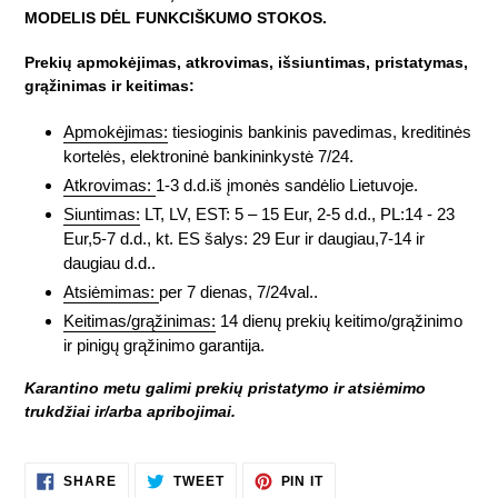
MODELIS DĖL FUNKCIŠKUMO STOKOS.
Prekių apmokėjimas, atkrovimas, išsiuntimas, pristatymas,
grąžinimas ir keitimas:
Apmokėjimas:
tiesioginis bankinis pavedimas, kreditinės
kortelės, elektroninė bankininkystė 7/24.
Atkrovimas:
1-3 d.d.iš įmonės sandėlio Lietuvoje.
Siuntimas:
LT, LV, EST: 5 – 15 Eur, 2-5 d.d., PL:14 - 23
Eur,5-7 d.d., kt. ES šalys: 29 Eur ir daugiau,7-14 ir
daugiau d.d..
Atsiėmimas:
per 7 dienas, 7/24val..
Keitimas/grąžinimas:
14 dienų prekių keitimo/grąžinimo
ir pinigų grąžinimo garantija.
Karantino metu galimi prekių pristatymo ir atsiėmimo
trukdžiai ir/arba apribojimai.
SHARE
TWEET
PIN
SHARE
TWEET
PIN IT
ON
ON
ON