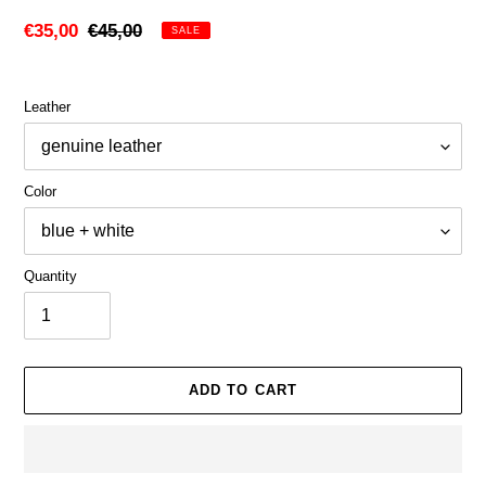
Sale
€35,00
Regular
€45,00
SALE
price
price
Leather
Color
Quantity
ADD TO CART