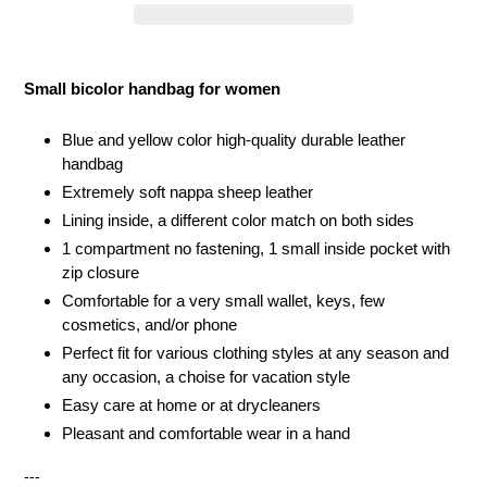
Adding
product
Small bicolor handbag for women
to
your
Blue and yellow color high-quality durable leather
cart
handbag
Extremely soft nappa sheep leather
Lining inside, a different color match on both sides
1 compartment no fastening, 1 small inside pocket with
zip closure
Comfortable for a very small wallet, keys, few
cosmetics, and/or phone
Perfect
fit for various clothing styles at any season and
any occasion, a choise for vacation style
Easy care at home or at drycleaners
Pleasant and comfortable wear in a hand
---