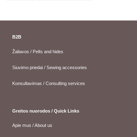
FACEBOOK
TWITTER
PINTEREST
B2B
Žaliavos / Pelts and hides
Siuvimo priedai / Sewing accessories
Konsultavimas / Consulting services
Greitos nuorodos / Quick Links
Apie mus / About us