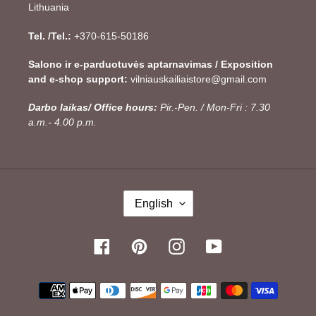
Lithuania
Tel. /Tel.:
+370-615-50186
Salono ir e-parduotuvės aptarnavimas / Exposition
and e-shop support:
vilniauskailiaistore@gmail.com
Darbo laikas/ Office hours:
Pir.-Pen. / Mon-Fri : 7.30
a.m.- 4.00 p.m.
L
English
A
N
G
Facebook
Pinterest
Instagram
YouTube
U
A
Payment
G
methods
E