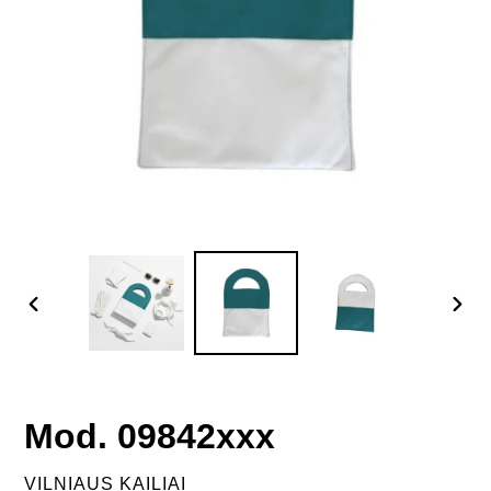
PREVIOUS
NEX
SLIDE
SLID
Mod. 09842xxx
VENDOR
VILNIAUS KAILIAI