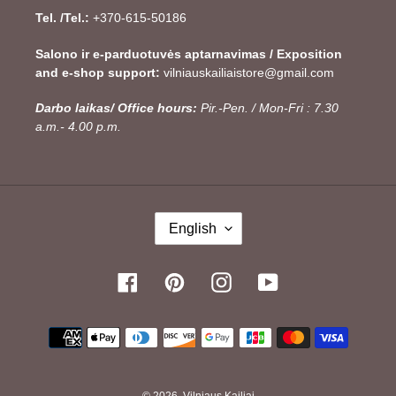
Tel. /Tel.:
+370-615-50186
Salono ir e-parduotuvės aptarnavimas / Exposition
and e-shop support:
vilniauskailiaistore@gmail.com
Darbo laikas/ Office hours:
Pir.-Pen. / Mon-Fri : 7.30
a.m.- 4.00 p.m.
L
English
A
N
G
Facebook
Pinterest
Instagram
YouTube
U
A
Payment
G
methods
E
© 2026,
Vilniaus Kailiai