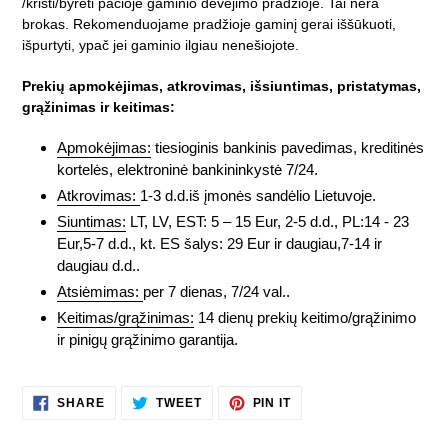
/kristi/byrėti pačioje gaminio dėvėjimo pradžioje. Tai nėra
brokas. Rekomenduojame pradžioje gaminį gerai iššūkuoti,
išpurtyti, ypač jei gaminio ilgiau nenešiojote.
Prekių apmokėjimas, atkrovimas, išsiuntimas, pristatymas,
grąžinimas ir keitimas:
Apmokėjimas:
tiesioginis bankinis pavedimas, kreditinės
kortelės, elektroninė bankininkystė 7/24.
Atkrovimas:
1-3 d.d.iš įmonės sandėlio Lietuvoje.
Siuntimas:
LT, LV, EST: 5 – 15 Eur, 2-5 d.d., PL:14 - 23
Eur,5-7 d.d., kt. ES šalys: 29 Eur ir daugiau,7-14 ir
daugiau d.d..
Atsiėmimas:
per 7 dienas, 7/24 val..
Keitimas/grąžinimas:
14 dienų prekių keitimo/grąžinimo
ir pinigų grąžinimo garantija.
SHARE
TWEET
PIN
SHARE
TWEET
PIN IT
ON
ON
ON
FACEBOOK
TWITTER
PINTEREST