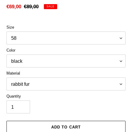
Sale
€69,00
Regular
€89,00
SALE
price
price
Size
Color
Material
Quantity
ADD TO CART