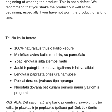
beginning of wearing the product. This is not a defect. We
recommend that you shake the product out well at the
beginning, especially if you have not worn the product for a long
time.
---
Triušio kailio beretė
100% natūralaus triušio kailio kepurė
Minkštas avies kailio modelis, su pamušalu
Ypač lengva ir šilta žiemos metu
Jauki ir patogi lauke, savaitgaliams ir laisvalaikiui
Lengva ir paprasta priežiūra namuose
Puikiai dera su įvairaus tipo apranga
Nuostabi dovana bet kuriam šeimos nariui įvairiomis
progomis
PASTABA: Dėl savo natūralių kailio prigimtinių savybių, triušio
kailis, jo plaukas ir jo poplaukis (pūkas) gali šiek tiek šertis