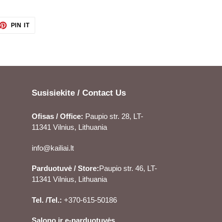
ET
PIN
PIN IT
ON
TTER
PINTEREST
Susisiekite / Contact Us
Ofisas / Office:
Paupio str. 28, LT-
11341 Vilnius, Lithuania
info@kailiai.lt
Parduotuvė / Store:
Paupio str. 46, LT-
11341 Vilnius, Lithuania
Tel. /Tel.:
+370-615-50186
Salono ir e-parduotuvės