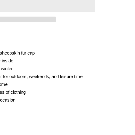
sheepskin fur cap
r inside
 winter
 for outdoors, weekends, and leisure time
home
es of clothing
 occasion