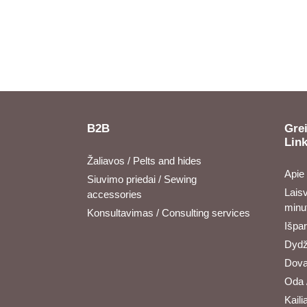
B2B
Grei
Lin
Žaliavos / Pelts and hides
Apie
Siuvimo priedai / Sewing
Laisv
accessories
minu
Konsultavimas / Consulting services
Išpa
Dydži
Dova
Oda 
Kailia