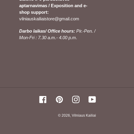
aptarnavimas / Exposition and e-
shop support:
vilniauskailiaistore@gmail.com
Darbo laikas/ Office hours:
Pir.-Pen. /
Mon-Fri : 7.30 a.m.- 4.00 p.m.
Facebook
Pinterest
Instagram
YouTube
© 2026,
Vilniaus Kailiai