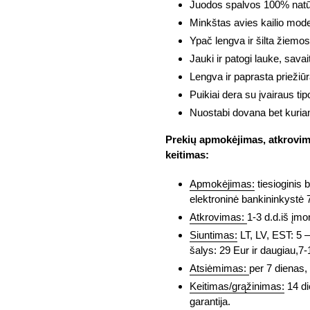
Juodos spalvos 100% natūra
Minkštas avies kailio model
Ypač lengva ir šilta žiemo
Jauki ir patogi lauke, savait
Lengva ir paprasta prieži
Puikiai dera su įvairaus ti
Nuostabi dovana bet kuria
Prekių apmokėjimas, atkrovima
keitimas:
Apmokėjimas:
tiesioginis 
elektroninė bankininkystė 
Atkrovimas:
1-3 d.d.iš įmo
Siuntimas:
LT, LV, EST: 5 –
šalys: 29 Eur ir daugiau,7-1
Atsiėmimas:
per 7 dienas, 
Keitimas/grąžinimas:
14 di
garantija.