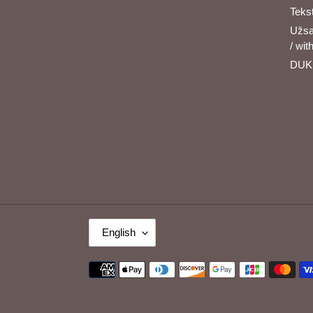
Tekst
Užsa
/ wit
DUK 
L
English
A
N
Payment
G
methods
U
A