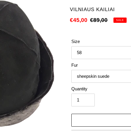
VENDOR
VILNIAUS KAILIAI
Sale
€45,00
Regular
€89,00
SALE
price
price
Size
Fur
Quantity