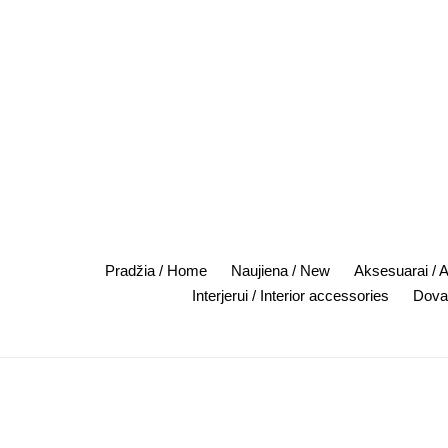
Skip
to
content
Pradžia / Home
Naujiena / New
Aksesuarai / 
Interjerui / Interior accessories
Dovan