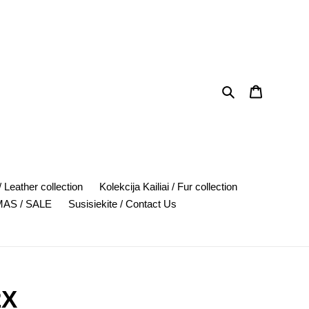
Search
Cart
 Leather collection
Kolekcija Kailiai / Fur collection
AS / SALE
Susisiekite / Contact Us
2X