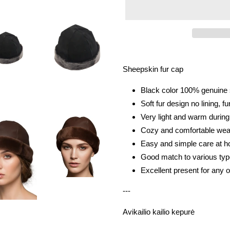
Adding
product
Sheepskin fur cap
to
your
Black color 100% genuine 
cart
Soft fur design no lining, fu
Very light and warm during
Cozy and comfortable wear
Easy and simple care at 
Good match to various typ
Excellent present for any
---
Avikailio kailio kepurė