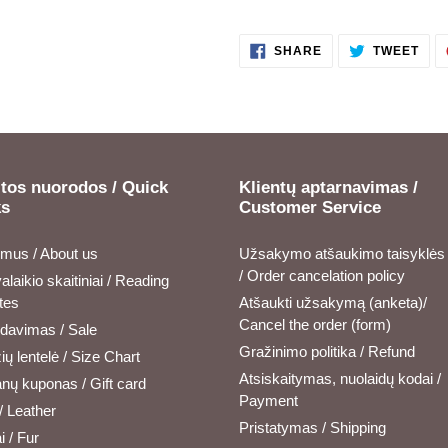
SHARE
TWE
SHARE
TWEET
ON
ON
FACEBOOK
TWI
tos nuorodos / Quick
Klientų aptarnavimas /
ks
Customer Service
 mus / About us
Užsakymo atšaukimo taisyklės
/ Order cancelation policy
alaikio skaitiniai / Reading
tes
Atšaukti užsakymą (anketa)/
Cancel the order (form)
rdavimas / Sale
Gražinimo politika / Refund
ų lentelė / Size Chart
Atsiskaitymas, nuolaidų kodai /
nų kuponas / Gift card
Payment
/ Leather
Pristatymas / Shipping
i / Fur