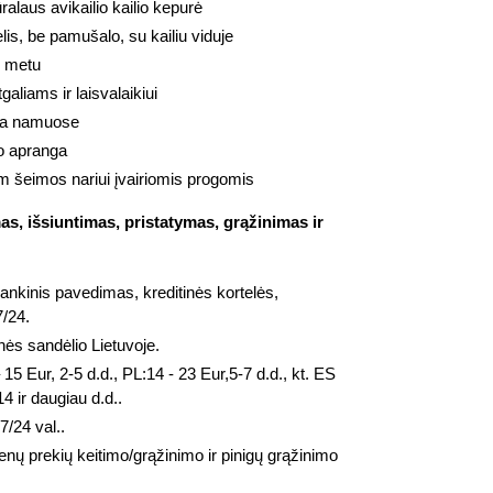
laus avikailio kailio kepurė
is, be pamušalo, su kailiu viduje
s metu
galiams ir laisvalaikiui
ūra namuose
po apranga
m šeimos nariui įvairiomis progomis
s, išsiuntimas, pristatymas, grąžinimas ir
bankinis pavedimas, kreditinės kortelės,
7/24.
nės sandėlio Lietuvoje.
 15 Eur, 2-5 d.d., PL:14 - 23 Eur,5-7 d.d., kt. ES
4 ir daugiau d.d..
7/24 val..
enų prekių keitimo/grąžinimo ir pinigų grąžinimo