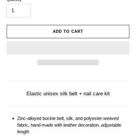
ADD TO CART
Adding
product
to
your
Elastic unisex silk belt + nail care kit
cart
Zinc-alloyed buckle belt, silk, and polyester weaved
fabric, hand-made with leather decoration, adjustable
length