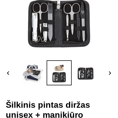
PREVIOUS
NEX
SLIDE
SLID
Šilkinis pintas diržas
unisex + manikiūro