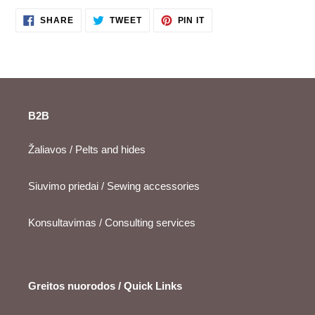
SHARE
TWEET
PIN
SHARE
TWEET
PIN IT
ON
ON
ON
FACEBOOK
TWITTER
PINTEREST
B2B
Žaliavos / Pelts and hides
Siuvimo priedai / Sewing accessories
Konsultavimas / Consulting services
Greitos nuorodos / Quick Links