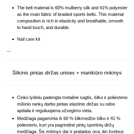
The belt material is 60% mulberry silk and 41% polyester
as the main fabric of braided sports belts. This material
composition is rich in elasticity and breathable, smooth
to hand touch, and durable.
Nail care kit
---
Šilkinis pintas diržas unisex + manikiūro rinkinys
Cinko lydiniu padengta metalinė sagtis, šilko ir poliesterio
mišinio rankų darbo pintas elastinis diržas su odos
apdaila ir reguliuojama užsegimo vieta.
Medžiaga pagaminta iš 60 % šilkmedžio šilko ir 41 %
poliesterio, kuri yra pagrindinė pintų sportinių diržų
medžiaga. Šis mišinys dar ir pralaidus orui, itin švelnus