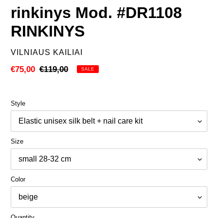
rinkinys Mod. #DR1108
RINKINYS
VENDOR
VILNIAUS KAILIAI
Sale
€75,00
Regular
€119,00
SALE
price
price
Style
Size
Color
Quantity