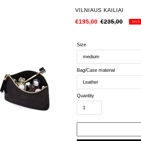
VENDOR
VILNIAUS KAILIAI
Sale
€195,00
Regular
€235,00
SALE
price
price
Size
Bag/Case material
Quantity