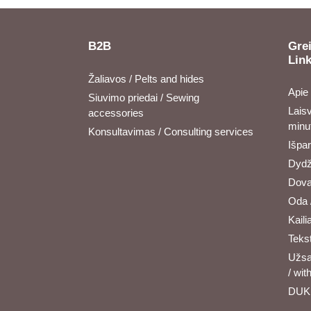
B2B
Grei
Lin
Žaliavos / Pelts and hides
Apie
Siuvimo priedai / Sewing
Laisv
accessories
minu
Konsultavimas / Consulting services
Išpa
Dydži
Dova
Oda 
Kailia
Tekst
Užsa
/ wit
DUK 