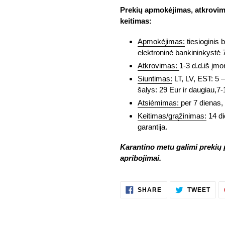
Prekių apmokėjimas, atkrovima
keitimas:
Apmokėjimas:
tiesioginis 
elektroninė bankininkystė 
Atkrovimas:
1-3 d.d.iš įmo
Siuntimas:
LT, LV, EST: 5 –
šalys: 29 Eur ir daugiau,7-1
Atsiėmimas:
per 7 dienas, 
Keitimas/grąžinimas:
14 di
garantija.
Karantino metu galimi prekių p
apribojimai.
SHARE
TWE
SHARE
TWEET
ON
ON
FACEBOOK
TWI