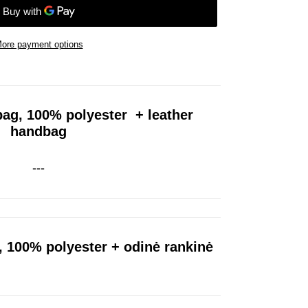
ore payment options
bag,
100% polyester
+ leather
handbag
---
, 100% polyester + odinė rankinė