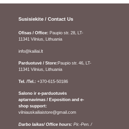
Susisiekite / Contact Us
Ofisas / Office:
Paupio str. 28, LT-
11341 Vilnius, Lithuania
info@kailiai.lt
Parduotuvė / Store:
Paupio str. 46, LT-
11341 Vilnius, Lithuania
Tel. /Tel.:
+370-615-50186
Salono ir e-parduotuvės
aptarnavimas / Exposition and e-
shop support:
vilniauskailiaistore@gmail.com
Darbo laikas/ Office hours:
Pir.-Pen. /