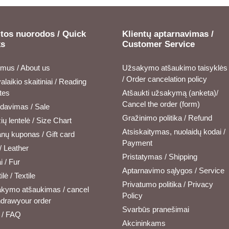
tos nuorodos / Quick
Klientų aptarnavimas /
ks
Customer Service
 mus / About us
Užsakymo atšaukimo taisyklės
/ Order cancelation policy
alaikio skaitiniai / Reading
tes
Atšaukti užsakymą (anketa)/
Cancel the order (form)
rdavimas / Sale
Gražinimo politika / Refund
ų lentelė / Size Chart
Atsiskaitymas, nuolaidų kodai /
nų kuponas / Gift card
Payment
/ Leather
Pristatymas / Shipping
i / Fur
Aptarnavimo sąlygos / Service
ilė / Textile
Privatumo politika / Privacy
kymo atšaukimas / cancel
Policy
hdrawyour order
Svarbūs pranešimai
/ FAQ
Akcininkams