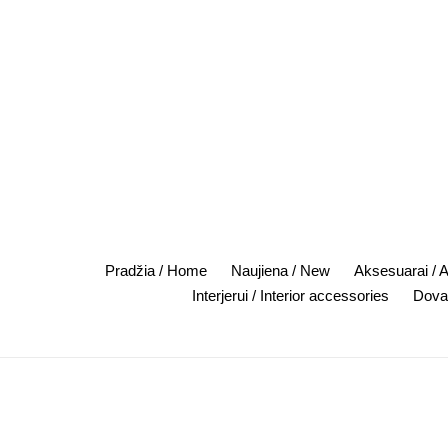
Skip
to
content
Pradžia / Home
Naujiena / New
Aksesuarai / 
Interjerui / Interior accessories
Dovan