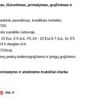
s, išsiuntimas, pristatymas, grąžinimas ir
bankinis pavedimas, kreditinės kortelės,
7/24.
nės sandėlio Lietuvoje.
 15 Eur, 2-5 d.d., PL:14 - 23 Eur,5-7 d.d., kt. ES
4 ir daugiau d.d..
7/24val..
enų prekių keitimo/grąžinimo ir pinigų grąžinimo
ristatymo ir atsiėmimo trukdžiai ir/arba
ET
PIN
PIN IT
ON
TTER
PINTEREST