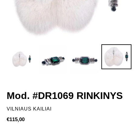
Mod. #DR1069 RINKINYS
VENDOR
VILNIAUS KAILIAI
Regular
€115,00
price