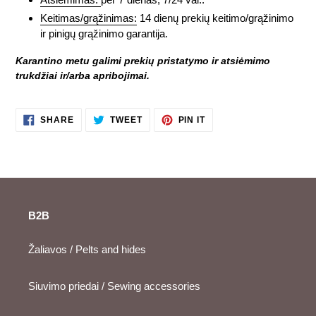
Keitimas/grąžinimas:
14 dienų prekių keitimo/grąžinimo
ir pinigų grąžinimo garantija.
Karantino metu galimi prekių pristatymo ir atsiėmimo
trukdžiai ir/arba apribojimai.
SHARE
TWEET
PIN
SHARE
TWEET
PIN IT
ON
ON
ON
FACEBOOK
TWITTER
PINTEREST
B2B
Žaliavos / Pelts and hides
Siuvimo priedai / Sewing accessories