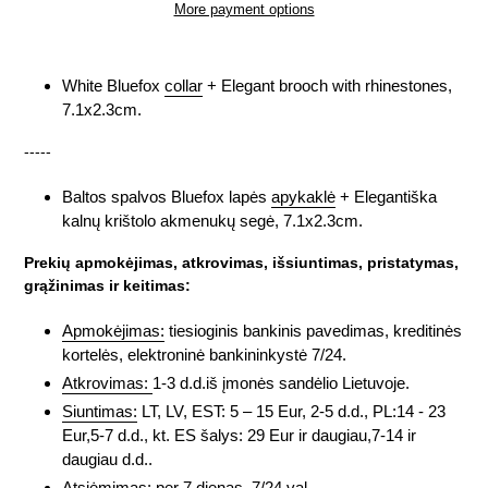
More payment options
Adding
product
White Bluefox
collar
+ Elegant brooch with rhinestones,
to
7.1x2.3cm.
your
cart
-----
Baltos spalvos Bluefox lapės
apykaklė
+ Elegantiška
kalnų krištolo akmenukų segė, 7.1x2.3cm.
Prekių apmokėjimas, atkrovimas, išsiuntimas, pristatymas,
grąžinimas ir keitimas:
Apmokėjimas:
tiesioginis bankinis pavedimas, kreditinės
kortelės, elektroninė bankininkystė 7/24.
Atkrovimas:
1-3 d.d.iš įmonės sandėlio Lietuvoje.
Siuntimas:
LT, LV, EST: 5 – 15 Eur, 2-5 d.d., PL:14 - 23
Eur,5-7 d.d., kt. ES šalys: 29 Eur ir daugiau,7-14 ir
daugiau d.d..
Atsiėmimas:
per 7 dienas, 7/24 val..