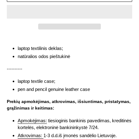
Adding
product
laptop textilinis deklas;
to
natūralios odos pieštukinė
your
cart
----------
laptop textile case;
pen and pencil genuine leather case
Prekių apmokėjimas, atkrovimas, išsiuntimas, pristatymas,
grąžinimas ir keitimas:
Apmokėjimas:
tiesioginis bankinis pavedimas, kreditinės
kortelės, elektroninė bankininkystė 7/24.
Atkrovimas:
1-3 d.d.iš įmonės sandėlio Lietuvoje.