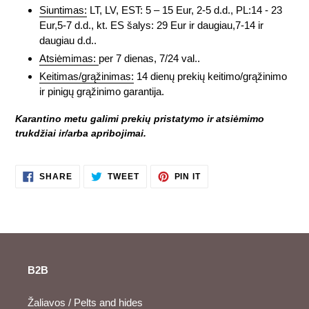
Siuntimas:
LT, LV, EST: 5 – 15 Eur, 2-5 d.d., PL:14 - 23
Eur,5-7 d.d., kt. ES šalys: 29 Eur ir daugiau,7-14 ir
daugiau d.d..
Atsiėmimas:
per 7 dienas, 7/24 val..
Keitimas/grąžinimas:
14 dienų prekių keitimo/grąžinimo
ir pinigų grąžinimo garantija.
Karantino metu galimi prekių pristatymo ir atsiėmimo
trukdžiai ir/arba apribojimai.
SHARE
TWEET
PIN
SHARE
TWEET
PIN IT
ON
ON
ON
FACEBOOK
TWITTER
PINTEREST
B2B
Žaliavos / Pelts and hides