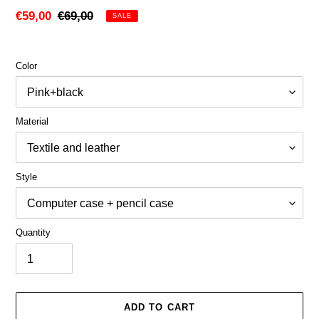
Sale
€59,00
Regular
€69,00
SALE
price
price
Color
Material
Style
Quantity
ADD TO CART