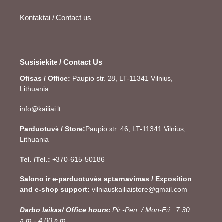
Kontaktai / Contact us
Susisiekite / Contact Us
Ofisas / Office:
Paupio str. 28, LT-11341 Vilnius,
Lithuania
info@kailiai.lt
Parduotuvė / Store:
Paupio str. 46, LT-11341 Vilnius,
Lithuania
Tel. /Tel.:
+370-615-50186
Salono ir e-parduotuvės aptarnavimas / Exposition
and e-shop support:
vilniauskailiaistore@gmail.com
Darbo laikas/ Office hours:
Pir.-Pen. / Mon-Fri : 7.30
a.m.- 4.00 p.m.