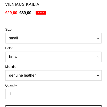
VENDOR
VILNIAUS KAILIAI
Sale
€29,00
Regular
€39,00
SALE
price
price
Size
Color
Material
Quantity