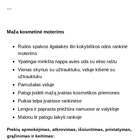
---
Maža kosmetinė moterims
Rudos spalvos ilgalaikės itin kokybiškos odos rankinė
moterims
Ypatingai minkšta nappa avies oda su elnio raštu
Vienas skyrius su užtrauktuku, viduje kišenė su
užtrauktuku
Pamušalas viduje
Patogi įsidėti mažą įvairias kosmetikos priemones
Puikiai telpa įvairiose rankinėse
Lengva ir paprasta priežiūra namuose ar valykloje
Malonu lir patogu laikyti rankoje
Prekių apmokėjimas, atkrovimas, išsiuntimas, pristatymas,
grąžinimas ir keitimas: