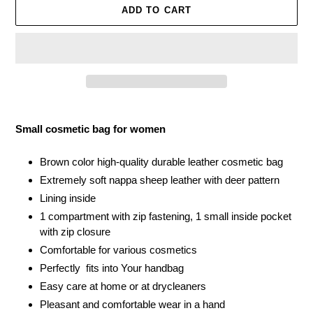
ADD TO CART
Adding
product
Small cosmetic bag for women
to
your
Brown color high-quality durable leather cosmetic bag
cart
Extremely soft nappa sheep leather with deer pattern
Lining inside
1 compartment with zip fastening, 1 small inside pocket
with zip closure
Comfortable for various cosmetics
Perfectly
fits into Your handbag
Easy care at home or at drycleaners
Pleasant and comfortable wear in a hand