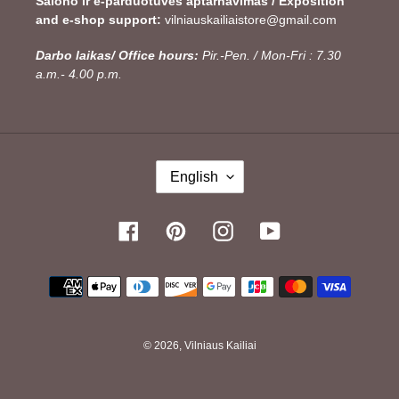
Salono ir e-parduotuvės aptarnavimas / Exposition
and e-shop support:
vilniauskailiaistore@gmail.com
Darbo laikas/ Office hours:
Pir.-Pen. / Mon-Fri : 7.30
a.m.- 4.00 p.m.
L
English
A
N
G
Facebook
Pinterest
Instagram
YouTube
U
A
Payment
G
methods
E
© 2026,
Vilniaus Kailiai