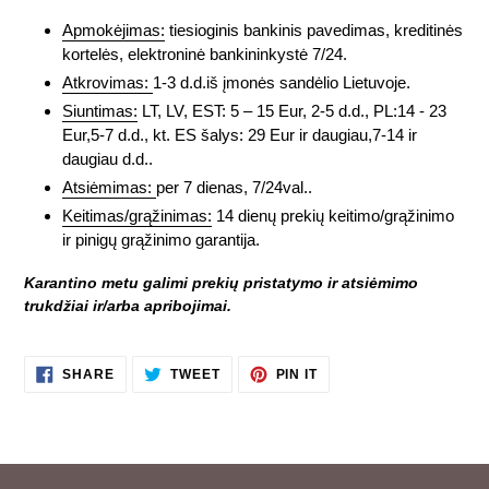
Apmokėjimas:
tiesioginis bankinis pavedimas, kreditinės
kortelės, elektroninė bankininkystė 7/24.
Atkrovimas:
1-3 d.d.iš įmonės sandėlio Lietuvoje.
Siuntimas:
LT, LV, EST: 5 – 15 Eur, 2-5 d.d., PL:14 - 23
Eur,5-7 d.d., kt. ES šalys: 29 Eur ir daugiau,7-14 ir
daugiau d.d..
Atsiėmimas:
per 7 dienas, 7/24val..
Keitimas/grąžinimas:
14 dienų prekių keitimo/grąžinimo
ir pinigų grąžinimo garantija.
Karantino metu galimi prekių pristatymo ir atsiėmimo
trukdžiai ir/arba apribojimai.
SHARE
TWEET
PIN
SHARE
TWEET
PIN IT
ON
ON
ON
FACEBOOK
TWITTER
PINTEREST