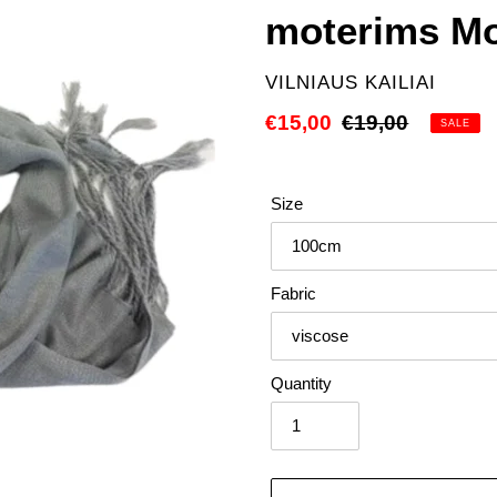
moterims Mo
VENDOR
VILNIAUS KAILIAI
Sale
€15,00
Regular
€19,00
SALE
price
price
Size
Fabric
Quantity