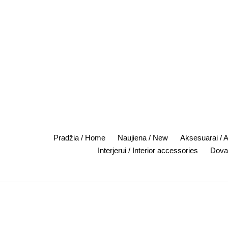
Skip
to
content
Pradžia / Home
Naujiena / New
Aksesuarai / 
Interjerui / Interior accessories
Dovan