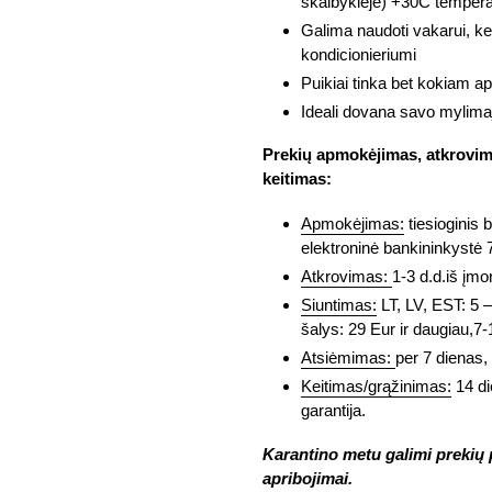
skalbyklėje)
+30C tempera
Galima naudoti vakarui, ke
kondicionieriumi
Puikiai tinka bet kokiam apr
Ideali dovana savo mylima
Prekių apmokėjimas, atkrovima
keitimas:
Apmokėjimas:
tiesioginis 
elektroninė bankininkystė 
Atkrovimas:
1-3 d.d.iš įmo
Siuntimas:
LT, LV, EST: 5 –
šalys: 29 Eur ir daugiau,7-1
Atsiėmimas:
per 7 dienas, 
Keitimas/grąžinimas:
14 di
garantija.
Karantino metu galimi prekių p
apribojimai.