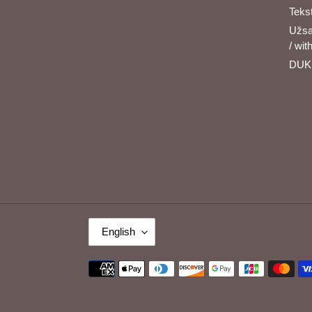
Tekst
Užsa
/ wit
DUK 
L
English
A
N
Payment
G
methods
U
A