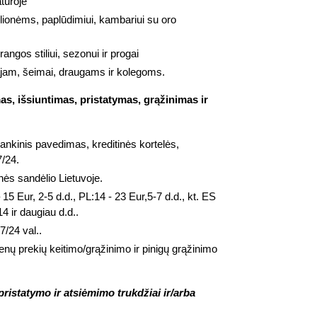
tūroje
lionėms, paplūdimiui, kambariui su oro
angos stiliui, sezonui ir progai
jam, šeimai, draugams ir kolegoms.
s, išsiuntimas, pristatymas, grąžinimas ir
bankinis pavedimas, kreditinės kortelės,
7/24.
nės sandėlio Lietuvoje.
 15 Eur, 2-5 d.d., PL:14 - 23 Eur,5-7 d.d., kt. ES
4 ir daugiau d.d..
7/24 val..
enų prekių keitimo/grąžinimo ir pinigų grąžinimo
ristatymo ir atsiėmimo trukdžiai ir/arba