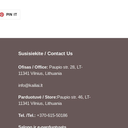
ET
PIN
PIN IT
ON
TTER
PINTEREST
Susisiekite / Contact Us
Ofisas / Office:
Paupio str. 28, LT-
11341 Vilnius, Lithuania
info@kailiai.lt
Parduotuvė / Store:
Paupio str. 46, LT-
11341 Vilnius, Lithuania
Tel. /Tel.:
+370-615-50186
Salono ir e-parduotuvės