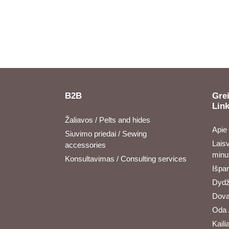
B2B
Grei
Lin
Žaliavos / Pelts and hides
Apie
Siuvimo priedai / Sewing
Laisv
accessories
minu
Konsultavimas / Consulting services
Išpa
Dydži
Dova
Oda 
Kailia