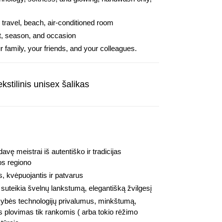
 travel, beach, air-conditioned room
it, season, and occasion
our family, your friends, and your colleagues.
kstilinis unisex šalikas
davę meistrai iš autentiško ir tradicijas
os regiono
s, kvėpuojantis ir patvarus
a suteikia švelnų lankstumą, elegantišką žvilgesį
okybės technologijų privalumus, minkštumą,
 plovimas tik rankomis ( arba tokio rėžimo