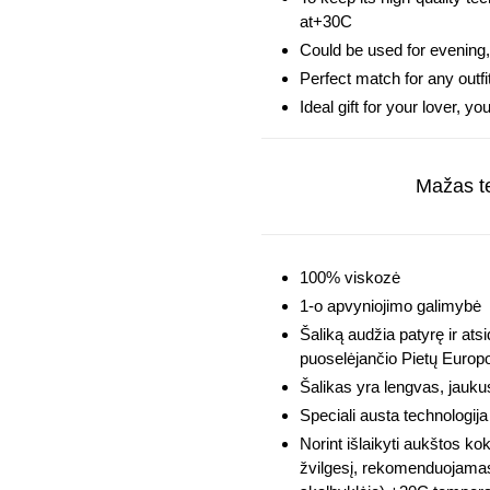
at+30C
Could be used for evening,
Perfect match for any outf
Ideal gift for your lover, y
Mažas te
100% viskozė
1-o apvyniojimo galimybė
Šaliką audžia patyrę ir atsi
puoselėjančio Pietų Europ
Šalikas yra lengvas, jauku
Speciali austa technologij
Norint išlaikyti aukštos k
žvilgesį, rekomenduojamas