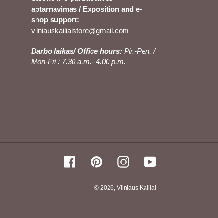
aptarnavimas / Exposition and e-
shop support:
vilniauskailiaistore@gmail.com
Darbo laikas/ Office hours:
Pir.-Pen. /
Mon-Fri : 7.30 a.m.- 4.00 p.m.
Facebook
Pinterest
Instagram
YouTube
© 2026,
Vilniaus Kailiai