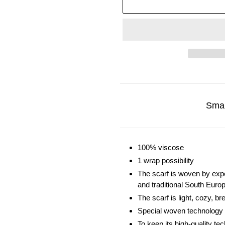
Adding
product
to
Smal
your
cart
100% viscose
1 wrap possibility
The scarf is woven by exp
and traditional South Euro
The scarf is light, cozy, b
Special woven technology gi
To keep its high-quality t