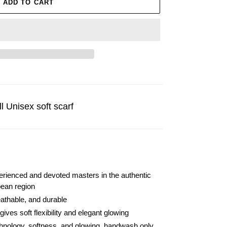
ADD TO CART
l Unisex soft scarf
erienced and devoted masters in the authentic
pean region
reathable, and durable
ves soft flexibility and elegant glowing
echnology, softness, and glowing, handwash only,