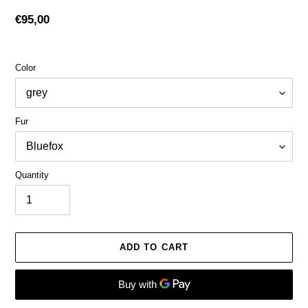
Regular
€95,00
price
Color
Fur
Quantity
ADD TO CART