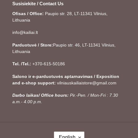
Susisiekite / Contact Us
Ofisas / Office:
Paupio str. 28, LT-11341 Vilnius,
Lithuania
info@kailiai.lt
Parduotuvė / Store:
Paupio str. 46, LT-11341 Vilnius,
Lithuania
Tel. /Tel.:
+370-615-50186
Salono ir e-parduotuvės aptarnavimas / Exposition
and e-shop support:
vilniauskailiaistore@gmail.com
Darbo laikas/ Office hours:
Pir.-Pen. / Mon-Fri : 7.30
a.m.- 4.00 p.m.
L
English