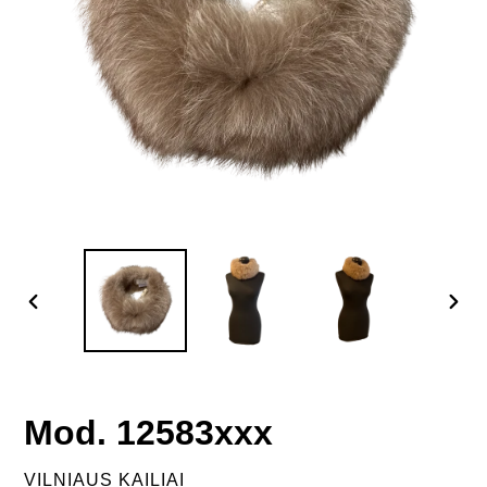
PREVIOUS
NEX
SLIDE
SLID
Mod. 12583xxx
VENDOR
VILNIAUS KAILIAI