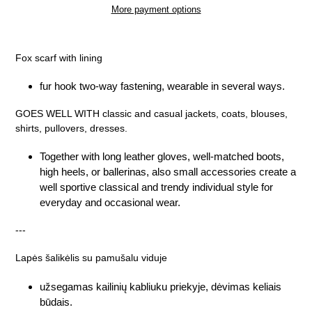
More payment options
Adding
product
Fox scarf with lining
to
your
fur hook two-way fastening, wearable in several ways.
cart
GOES WELL WITH classic and casual jackets, coats, blouses,
shirts, pullovers, dresses.
Together with long leather gloves, well-matched boots,
high heels, or ballerinas, also small accessories create a
well sportive classical and trendy individual style for
everyday and occasional wear.
---
Lapės šalikėlis su pamušalu viduje
užsegamas kailinių kabliuku priekyje, dėvimas keliais
būdais.