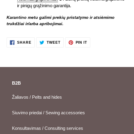
ir pinigų grąžinimo garantija.
Karantino metu galimi prekių pristatymo ir atsiėmimo
trukdžiai ir/arba apribojimai.
SHARE
TWEET
PIN
SHARE
TWEET
PIN IT
ON
ON
ON
FACEBOOK
TWITTER
PINTEREST
B2B
Žaliavos / Pelts and hides
Siuvimo priedai / Sewing accessories
Konsultavimas / Consulting services