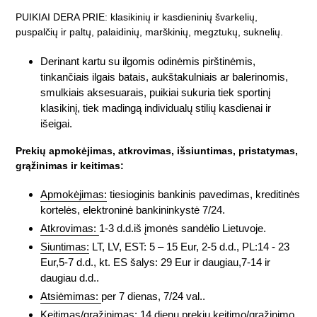
PUIKIAI DERA PRIE: klasikinių ir kasdieninių švarkelių,
puspalčių ir paltų, palaidinių, marškinių, megztukų, suknelių.
Derinant kartu su ilgomis odinėmis pirštinėmis,
tinkančiais ilgais batais, aukštakulniais ar balerinomis,
smulkiais aksesuarais, puikiai sukuria tiek sportinį
klasikinį, tiek madingą individualų stilių kasdienai ir
išeigai.
Prekių apmokėjimas, atkrovimas, išsiuntimas, pristatymas,
grąžinimas ir keitimas:
Apmokėjimas:
tiesioginis bankinis pavedimas, kreditinės
kortelės, elektroninė bankininkystė 7/24.
Atkrovimas:
1-3 d.d.iš įmonės sandėlio Lietuvoje.
Siuntimas:
LT, LV, EST: 5 – 15 Eur, 2-5 d.d., PL:14 - 23
Eur,5-7 d.d., kt. ES šalys: 29 Eur ir daugiau,7-14 ir
daugiau d.d..
Atsiėmimas:
per 7 dienas, 7/24 val..
Keitimas/grąžinimas:
14 dienų prekių keitimo/grąžinimo