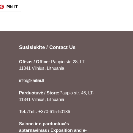
ET
PIN
PIN IT
ON
TTER
PINTEREST
Susisiekite / Contact Us
Ofisas / Office:
Paupio str. 28, LT-
11341 Vilnius, Lithuania
info@kailiai.lt
Parduotuvė / Store:
Paupio str. 46, LT-
11341 Vilnius, Lithuania
Tel. /Tel.:
+370-615-50186
Salono ir e-parduotuvės
aptarnavimas / Exposition and e-