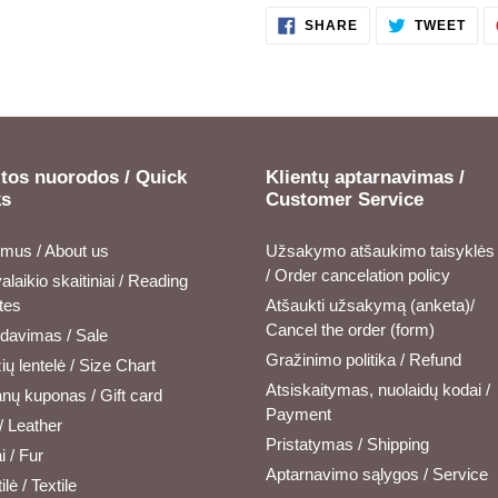
SHARE
TWE
SHARE
TWEET
ON
ON
FACEBOOK
TWI
tos nuorodos / Quick
Klientų aptarnavimas /
ks
Customer Service
 mus / About us
Užsakymo atšaukimo taisyklės
/ Order cancelation policy
alaikio skaitiniai / Reading
tes
Atšaukti užsakymą (anketa)/
Cancel the order (form)
rdavimas / Sale
Gražinimo politika / Refund
ų lentelė / Size Chart
Atsiskaitymas, nuolaidų kodai /
nų kuponas / Gift card
Payment
/ Leather
Pristatymas / Shipping
i / Fur
Aptarnavimo sąlygos / Service
ilė / Textile