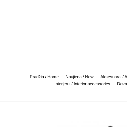
Skip
to
content
Pradžia / Home
Naujiena / New
Aksesuarai / 
Interjerui / Interior accessories
Dovan