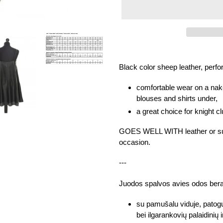
Adding
product
Black color sheep leather, perfor
to
your
comfortable wear on a nak
cart
blouses and shirts under,
a great choice for knight 
GOES WELL WITH leather or sued
occasion.
---
Juodos spalvos avies odos bera
su pamušalu viduje, patog
bei ilgarankovių palaidinių 