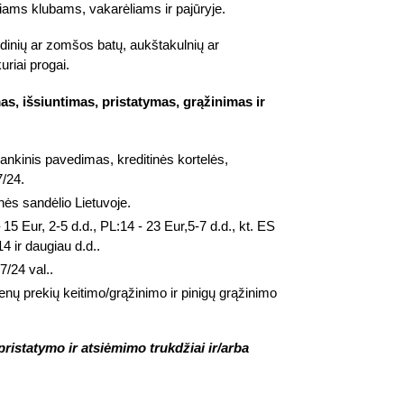
iams klubams, vakarėliams ir pajūryje.
dinių ar zomšos batų, aukštakulnių ar
kuriai progai.
s, išsiuntimas, pristatymas, grąžinimas ir
bankinis pavedimas, kreditinės kortelės,
7/24.
nės sandėlio Lietuvoje.
 15 Eur, 2-5 d.d., PL:14 - 23 Eur,5-7 d.d., kt. ES
4 ir daugiau d.d..
7/24 val..
enų prekių keitimo/grąžinimo ir pinigų grąžinimo
ristatymo ir atsiėmimo trukdžiai ir/arba