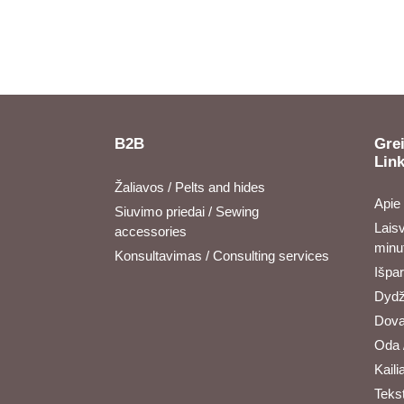
B2B
Grei
Lin
Žaliavos / Pelts and hides
Apie
Siuvimo priedai / Sewing
Laisv
accessories
minu
Konsultavimas / Consulting services
Išpa
Dydži
Dova
Oda 
Kailia
Tekst