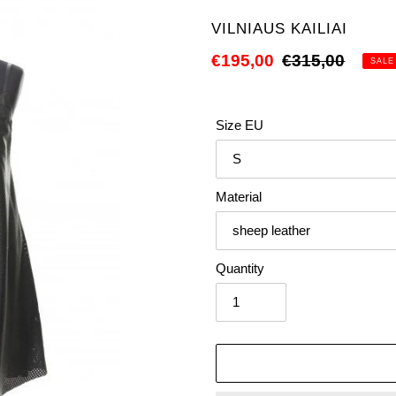
VENDOR
VILNIAUS KAILIAI
Sale
€195,00
Regular
€315,00
SALE
price
price
Size EU
Material
Quantity