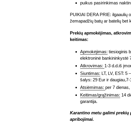
puikus pasirinkimas naktin
PUIKIAI DERA PRIE: ilgaaulių o
žemapadžių batų ar batelių bet 
Prekių apmokėjimas, atkrovima
keitimas:
Apmokėjimas:
tiesioginis 
elektroninė bankininkystė 
Atkrovimas:
1-3 d.d.iš įmo
Siuntimas:
LT, LV, EST: 5 –
šalys: 29 Eur ir daugiau,7-1
Atsiėmimas:
per 7 dienas, 
Keitimas/grąžinimas:
14 di
garantija.
Karantino metu galimi prekių p
apribojimai.