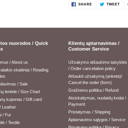
SHARE
TWE
SHARE
TWEET
ON
ON
FACEBOOK
TWI
tos nuorodos / Quick
Klientų aptarnavimas /
ks
Customer Service
 mus / About us
Užsakymo atšaukimo taisyklės
/ Order cancelation policy
alaikio skaitiniai / Reading
tes
Atšaukti užsakymą (anketa)/
Cancel the order (form)
rdavimas / Sale
Gražinimo politika / Refund
ų lentelė / Size Chart
Atsiskaitymas, nuolaidų kodai /
nų kuponas / Gift card
Payment
/ Leather
Pristatymas / Shipping
i / Fur
Aptarnavimo sąlygos / Service
ilė / Textile
Privatumo politika / Privacy