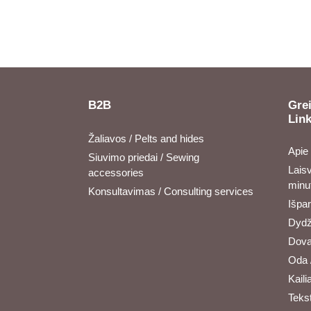
B2B
Grei
Lin
Žaliavos / Pelts and hides
Apie
Siuvimo priedai / Sewing
Laisv
accessories
minu
Konsultavimas / Consulting services
Išpa
Dydži
Dova
Oda 
Kailia
Tekst