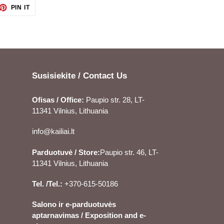
ET
PIN
PIN IT
ON
TTER
PINTEREST
Susisiekite / Contact Us
Ofisas / Office:
Paupio str. 28, LT-
11341 Vilnius, Lithuania
info@kailiai.lt
Parduotuvė / Store:
Paupio str. 46, LT-
11341 Vilnius, Lithuania
Tel. /Tel.:
+370-615-50186
Salono ir e-parduotuvės
aptarnavimas / Exposition and e-