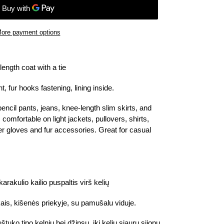
ore payment options
ength coat with a tie
nt, fur hooks fastening, lining inside.
cil pants, jeans, knee-length slim skirts, and
comfortable on light jackets, pullovers, shirts,
her gloves and fur accessories. Great for casual
arakulio kailio puspaltis virš kelių
ais, kišenės priekyje, su pamušalu viduje.
uko tipo kelnių bei džinsų, iki kelių siaurų sijonų