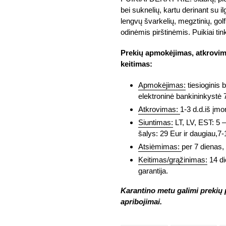
bei suknelių, kartu derinant su i
lengvų švarkelių, megztinių, golf
odinėmis pirštinėmis. Puikiai tin
Prekių apmokėjimas, atkrovima
keitimas:
Apmokėjimas:
tiesioginis 
elektroninė bankininkystė 
Atkrovimas:
1-3 d.d.iš įmo
Siuntimas:
LT, LV, EST: 5 –
šalys: 29 Eur ir daugiau,7-1
Atsiėmimas:
per 7 dienas, 
Keitimas/grąžinimas:
14 di
garantija.
Karantino metu galimi prekių p
apribojimai.