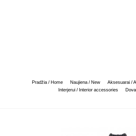
Skip
to
content
Pradžia / Home
Naujiena / New
Aksesuarai / 
Interjerui / Interior accessories
Dovan