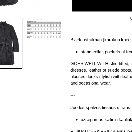
M
Adding
product
Black astrakhan (karakul) knee-l
to
your
stand collar, pockets at fro
cart
GOES WELL WITH slim-fitted, pen
dresses, leather or suede boots, 
blouses, looks stylish with leat
and occasional wear.
---
Juodos spalvos tiesaus stiliaus k
užsegamas kailinių kabliuk
PUIKIAI DERA PRIE: siaurų, piešt