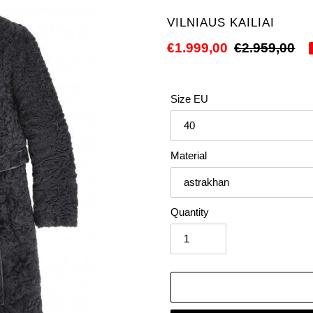
VENDOR
VILNIAUS KAILIAI
Sale
€1.999,00
Regular
€2.959,00
price
price
Size EU
Material
Quantity