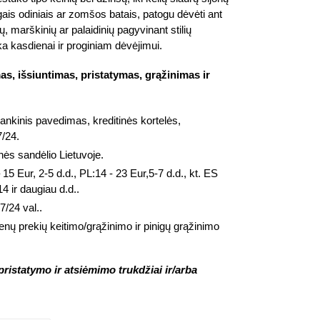
lgais odiniais ar zomšos batais, patogu dėvėti ant
ų, marškinių ar palaidinių pagyvinant stilių
ka kasdienai ir proginiam dėvėjimui.
s, išsiuntimas, pristatymas, grąžinimas ir
bankinis pavedimas, kreditinės kortelės,
7/24.
nės sandėlio Lietuvoje.
 15 Eur, 2-5 d.d., PL:14 - 23 Eur,5-7 d.d., kt. ES
4 ir daugiau d.d..
7/24 val..
enų prekių keitimo/grąžinimo ir pinigų grąžinimo
ristatymo ir atsiėmimo trukdžiai ir/arba