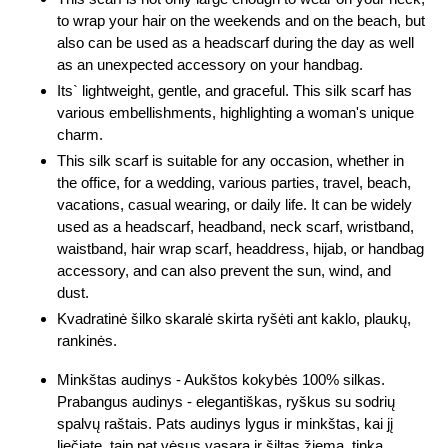
to wrap your hair on the weekends and on the beach, but
also can be used as a headscarf during the day as well
as an unexpected accessory on your handbag.
Its` lightweight, gentle, and graceful. This silk scarf has
various embellishments, highlighting a woman's unique
charm.
This silk scarf is suitable for any occasion, whether in
the office, for a wedding, various parties, travel, beach,
vacations, casual wearing, or daily life. It can be widely
used as a headscarf, headband, neck scarf, wristband,
waistband, hair wrap scarf, headdress, hijab, or handbag
accessory, and can also prevent the sun, wind, and
dust.
Kvadratinė šilko skaralė skirta ryšėti ant kaklo, plaukų,
rankinės.
Minkštas audinys - Aukštos kokybės 100% silkas.
Prabangus audinys - elegantiškas, ryškus su sodrių
spalvų raštais. Pats audinys lygus ir minkštas, kai jį
liečiate, taip pat vėsus vasarą ir šiltas žiemą, tinka