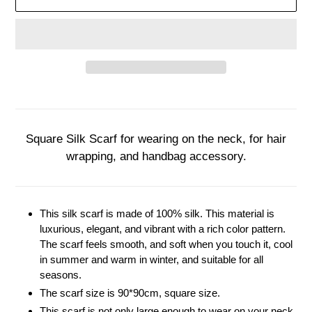
Adding
product
to
your
Square Silk Scarf for wearing on the neck, for hair
cart
wrapping, and handbag accessory.
This silk scarf is made of 100% silk. This material is
luxurious, elegant, and vibrant with a rich color pattern.
The scarf feels smooth, and soft when you touch it, cool
in summer and warm in winter, and suitable for all
seasons.
The scarf size is 90*90cm, square size.
This scarf is not only large enough to wear on your neck,