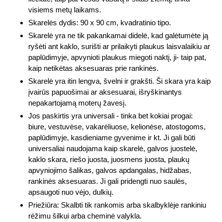
visiems metų laikams.
Skarelės dydis: 90 x 90 cm, kvadratinio tipo.
Skarelė yra ne tik pakankamai didelė, kad galėtumėte ją
ryšėti ant kaklo, surišti ar prilaikyti plaukus laisvalaikiu ar
paplūdimyje, apvynioti plaukus miegoti naktį, ji- taip pat,
kaip netikėtas aksesuaras prie rankinės.
Skarelė yra itin lengva, švelni ir grakšti. Ši skara yra kaip
įvairūs papuošimai ar aksesuarai, išryškinantys
nepakartojamą moterų žavesį.
Jos paskirtis yra universali - tinka bet kokiai progai:
biure, vestuvėse, vakarėliuose, kelionėse, atostogoms,
paplūdimyje, kasdieniame gyvenime ir kt. Ji gali būti
universaliai naudojama kaip skarelė, galvos juostelė,
kaklo skara, riešo juosta, juosmens juosta, plaukų
apvyniojimo šalikas, galvos apdangalas, hidžabas,
rankinės aksesuaras. Ji gali pridengti nuo saulės,
apsaugoti nuo vėjo, dulkių.
Priežiūra: Skalbti tik rankomis arba skalbyklėje rankiniu
rėžimu šilkui arba cheminė valykla.