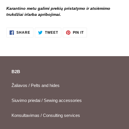
Karantino metu galimi prekių pristatymo ir atsiėmimo
trukdžiai ir/arba apribojimai.
SHARE
TWEET
PIN
SHARE
TWEET
PIN IT
ON
ON
ON
FACEBOOK
TWITTER
PINTEREST
B2B
Žaliavos / Pelts and hides
Siuvimo priedai / Sewing accessories
Konsultavimas / Consulting services