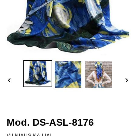
PREVIOUS
NEX
SLIDE
SLID
Mod. DS-ASL-8176
VENDOR
VILNIAUS KAILIAI