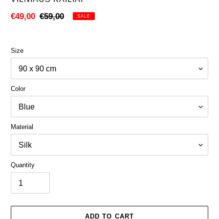
Sale
€49,00
Regular
€59,00
SALE
price
price
Size
Color
Material
Quantity
ADD TO CART