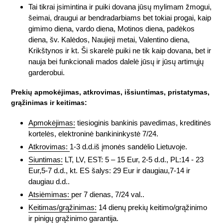
Tai tikrai įsimintina ir puiki dovana jūsų mylimam žmogui,
šeimai, draugui ar bendradarbiams bet tokiai progai, kaip
gimimo diena, vardo diena, Motinos diena, padėkos
diena, šv. Kalėdos, Naujieji metai, Valentino diena,
Krikštynos ir kt. Ši skarelė puiki ne tik kaip dovana, bet ir
nauja bei funkcionali mados dalelė jūsų ir jūsų artimųjų
garderobui.
Prekių apmokėjimas, atkrovimas, išsiuntimas, pristatymas,
grąžinimas ir keitimas:
Apmokėjimas:
tiesioginis bankinis pavedimas, kreditinės
kortelės, elektroninė bankininkystė 7/24.
Atkrovimas:
1-3 d.d.iš įmonės sandėlio Lietuvoje.
Siuntimas:
LT, LV, EST: 5 – 15 Eur, 2-5 d.d., PL:14 - 23
Eur,5-7 d.d., kt. ES šalys: 29 Eur ir daugiau,7-14 ir
daugiau d.d..
Atsiėmimas:
per 7 dienas, 7/24 val..
Keitimas/grąžinimas:
14 dienų prekių keitimo/grąžinimo
ir pinigų grąžinimo garantija.