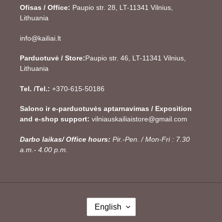
Ofisas / Office:
Paupio str. 28, LT-11341 Vilnius,
Lithuania
info@kailiai.lt
Parduotuvė / Store:
Paupio str. 46, LT-11341 Vilnius,
Lithuania
Tel. /Tel.:
+370-615-50186
Salono ir e-parduotuvės aptarnavimas / Exposition
and e-shop support:
vilniauskailiaistore@gmail.com
Darbo laikas/ Office hours:
Pir.-Pen. / Mon-Fri : 7.30
a.m.- 4.00 p.m.
L
English
A