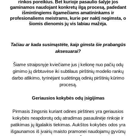
rinkos poreikius. Bet kurioje pasaulio šalyje jos
gaminamos naudojant konkretų ilgą procesą, padedant
išmintingiems ilgamečiams amatininkams ir
profesionaliems meistrams, kurie per naktį negimsta, o
šiomis dienomis jų vis labiau mažėja.
Tačiau ar kada susimąstėte, kaip gimsta šie prabangūs
aksesuarai?
Šiame straipsnyje kviečiame jus į kelionę nuo pačių odų
gimimo jų dirbtuvėse iki subtilaus pirštinių modelio rankų
darbo atlikimo, tyrinėjant sudėtingą odinių pirštinių kūrimo
procesą.
Geriausios kokybės odų įsigijimas
Pirmasis žingsnis kuriant odines pirštines yra geriausios
kokybės neapdorotų odų atradimas pasaulinėje rinkoje ir
patikimas jų ilgalaikis tiekimas. Aukštos kokybės odos yra
išgaunamos iš įvairių maisto pramonei naudojamų gyvūnų