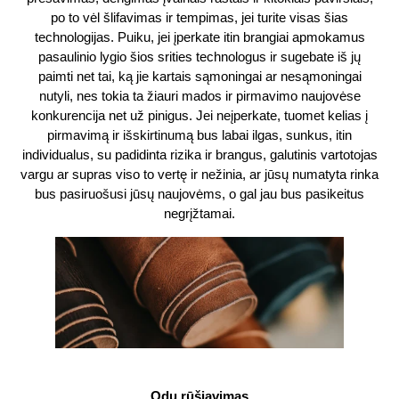
po to vėl šlifavimas ir tempimas, jei turite visas šias
technologijas. Puiku, jei įperkate itin brangiai apmokamus
pasaulinio lygio šios srities technologus ir sugebate iš jų
paimti net tai, ką jie kartais sąmoningai ar nesąmoningai
nutyli, nes tokia ta žiauri mados ir pirmavimo naujovėse
konkurencija net už pinigus. Jei neįperkate, tuomet kelias į
pirmavimą ir išskirtinumą bus labai ilgas, sunkus, itin
individualus, su padidinta rizika ir brangus, galutinis vartotojas
vargu ar supras viso to vertę ir nežinia, ar jūsų numatyta rinka
bus pasiruošusi jūsų naujovėms, o gal jau bus pasikeitus
negrįžtamai.
Odų rūšiavimas