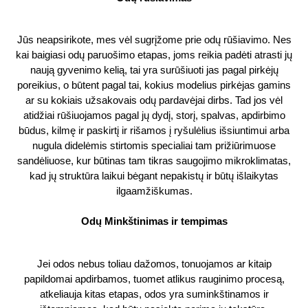
Jūs neapsirikote, mes vėl sugrįžome prie odų rūšiavimo. Nes
kai baigiasi odų paruošimo etapas, joms reikia padėti atrasti jų
naują gyvenimo kelią, tai yra surūšiuoti jas pagal pirkėjų
poreikius, o būtent pagal tai, kokius modelius pirkėjas gamins
ar su kokiais užsakovais odų pardavėjai dirbs. Tad jos vėl
atidžiai rūšiuojamos pagal jų dydį, storį, spalvas, apdirbimo
būdus, kilmę ir paskirtį ir rišamos į ryšulėlius išsiuntimui arba
nugula didelėmis stirtomis specialiai tam prižiūrimuose
sandėliuose, kur būtinas tam tikras saugojimo mikroklimatas,
kad jų struktūra laikui bėgant nepakistų ir būtų išlaikytas
ilgaamžiškumas.
Odų Minkštinimas ir tempimas
Jei odos nebus toliau dažomos, tonuojamos ar kitaip
papildomai apdirbamos, tuomet atlikus rauginimo procesą,
atkeliauja kitas etapas, odos yra suminkštinamos ir