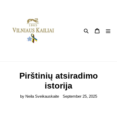
Skip
to
content
Search
Cart
Pirštinių atsiradimo
istorija
by Neila Sveikauskaite
September 25, 2025