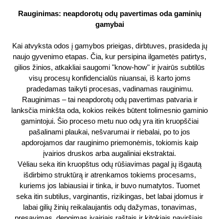
Rauginimas: neapdorotų odų pavertimas oda gaminių
gamybai
Kai atvyksta odos į gamybos prieigas, dirbtuves, prasideda jų
naujo gyvenimo etapas. Čia, kur persipina ilgametės patirtys,
gilios žinios, atkakliai saugomi "know-how" ir įvairūs subtilūs
visų procesų konfidencialūs niuansai, iš karto joms
pradedamas taikyti procesas, vadinamas rauginimu.
Rauginimas – tai neapdorotų odų pavertimas patvaria ir
lanksčia minkšta oda, kokios reikės būtent tolimesnio gaminio
gamintojui. Šio proceso metu nuo odų yra itin kruopščiai
pašalinami plaukai, nešvarumai ir riebalai, po to jos
apdorojamos dar rauginimo priemonėmis, tokiomis kaip
įvairios druskos arba augaliniai ekstraktai.
Vėliau seka itin kruopštus odų rūšiavimas pagal jų išgautą
išdirbimo struktūrą ir atrenkamos tokiems procesams,
kuriems jos labiausiai ir tinka, ir buvo numatytos. Tuomet
seka itin subtilus, varginantis, rizikingas, bet labai įdomus ir
labai gilių žinių reikalaujantis odų dažymas, tonavimas,
presavimas, dengimas įvairiais raštais ir kitokiais paviršiais,