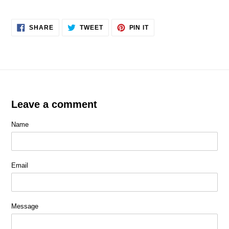
SHARE
TWEET
PIN
SHARE
TWEET
PIN IT
ON
ON
ON
FACEBOOK
TWITTER
PINTEREST
Leave a comment
Name
Email
Message