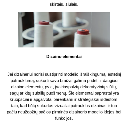
skirtais, siūlais.
Dizaino elementai
Jei dizaineriui norisi sustiprinti modelio išraiškingumą, estetinį
patrauklumą, sukurti savo braižą, galima pridėti ir daugiau
dizaino elementų, pvz., įvairiaspalvių dekoratyvinių siūlių,
sagų ar kitų subtilių puošmenų. Šie elementai paprastai yra
kruopščiai ir apgalvotai parenkami ir strategiškai išdėstomi
taip, kad būtų sukurtas vizualiai patrauklus dizainas ir tuo
pačiu neužgožtų pačios pirminės dizainerio modelio idėjos bei
funkcijos.