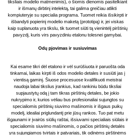
tiksliais modelio matmenimis), o šiomis dienomis pasitelkiant
ir išmanų dirbtinį intelektą, tai galima greičiau atlikti
kompiuteryje su specialia programa. Tuomet reikia išsikirpti ir
išbandyti popierinį modelio maketą (prototipą) ir, jei viskas
kaip suplanuota yra tikslu, tik tuomet siūti tą vienintėlį pirštinių
pavyzdį, kuris virs pavyzdiniu etalonu tolesnei gamybai.
Odų pjovimas ir susiuvimas
Kai esame tikri dėl etalono ir vėl surūšiuota ir paruošta oda
tinkamai, laikas kirpti iš odos modelio detales ir susiūti jas į
vientisą gaminį. Šiuose procesuose kvalifikuoti meistrai
naudoja labai tikslius įrankius, kad rankiniu būdu tiksliai
supjaustytų odą į tam tikras pirštinių detales, be jokio
nukrypimo ir, kurios vėliau bus profesionaliai sujungtos su
specialiomis pirštinių siuvimo mašinomis ir išgaus puikų
modelį, idealiai priglundantį prie jūsų rankos. Tuo pat metu
išgaunami ir įvairūs siūlių raštai, išsiuvami specialiais siūlais ir
specialiomis siuvimo mašinomis, o pačios pirštinių detalės
yra sujungiamos tvirtais ir patvariais, tik odinėms pirštinėms