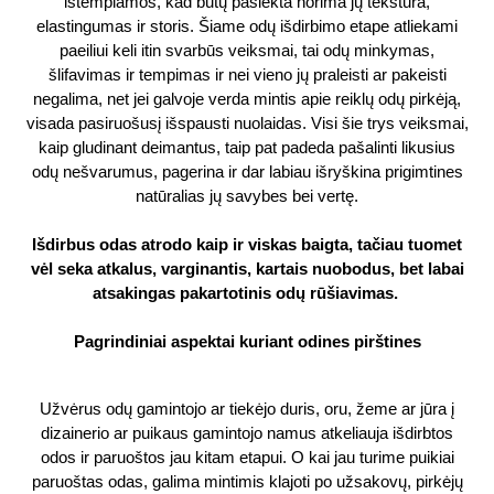
ištempiamos, kad būtų pasiekta norima jų tekstūra,
elastingumas ir storis. Šiame odų išdirbimo etape atliekami
paeiliui keli itin svarbūs veiksmai, tai odų minkymas,
šlifavimas ir tempimas ir nei vieno jų praleisti ar pakeisti
negalima, net jei galvoje verda mintis apie reiklų odų pirkėją,
visada pasiruošusį išspausti nuolaidas. Visi šie trys veiksmai,
kaip gludinant deimantus, taip pat padeda pašalinti likusius
odų nešvarumus, pagerina ir dar labiau išryškina prigimtines
natūralias jų savybes bei vertę.
Išdirbus odas atrodo kaip ir viskas baigta, tačiau tuomet
vėl seka atkalus, varginantis, kartais nuobodus, bet labai
atsakingas pakartotinis odų rūšiavimas.
Pagrindiniai aspektai kuriant odines pirštines
Užvėrus odų gamintojo ar tiekėjo duris, oru, žeme ar jūra į
dizainerio ar puikaus gamintojo namus atkeliauja išdirbtos
odos ir paruoštos jau kitam etapui. O kai jau turime puikiai
paruoštas odas, galima mintimis klajoti po užsakovų, pirkėjų