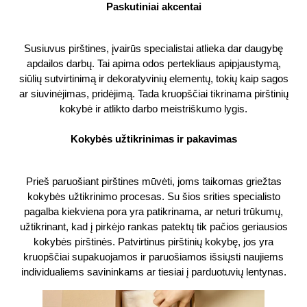
Paskutiniai akcentai
Susiuvus pirštines, įvairūs specialistai atlieka dar daugybę
apdailos darbų. Tai apima odos pertekliaus apipjaustymą,
siūlių sutvirtinimą ir dekoratyvinių elementų, tokių kaip sagos
ar siuvinėjimas, pridėjimą. Tada kruopščiai tikrinama pirštinių
kokybė ir atlikto darbo meistriškumo lygis.
Kokybės užtikrinimas ir pakavimas
Prieš paruošiant pirštines mūvėti, joms taikomas griežtas
kokybės užtikrinimo procesas. Su šios srities specialisto
pagalba kiekviena pora yra patikrinama, ar neturi trūkumų,
užtikrinant, kad į pirkėjo rankas patektų tik pačios geriausios
kokybės pirštinės. Patvirtinus pirštinių kokybę, jos yra
kruopščiai supakuojamos ir paruošiamos išsiųsti naujiems
individualiems savininkams ar tiesiai į parduotuvių lentynas.