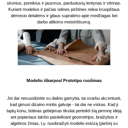
skonius, poreikius ir jausmus, parduotuvių lentynas ir vitrinas.
Kuriant modelius ir pačias odines pirštines reikia kruopštaus
dėmesio detalėms ir gilaus supratimo apie medžiagas bei
darbo atlikimo meistriškumą.
Modelio iškarpos/ Prototipo ruošimas
Jei dar nesusidūrėte su daikto gamyba, tai svarbu akcentuoti,
kad gimusi dizaino mintis galvoje - tai dar ne viskas. Kad ji
taptų kūnu, būtinas gebėjimas tiksliai perteikti šią pirminę idėją
ant popieriaus lakšto pasitelkiant geometrijos, braižybos ir
algebros žinias, t.y. nusibraižyti modelio eskizą (piešinį su