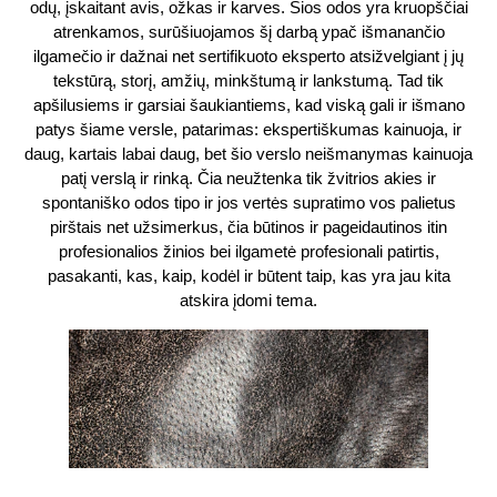
odų, įskaitant avis, ožkas ir karves. Šios odos yra kruopščiai
atrenkamos, surūšiuojamos šį darbą ypač išmanančio
ilgamečio ir dažnai net sertifikuoto eksperto atsižvelgiant į jų
tekstūrą, storį, amžių, minkštumą ir lankstumą. Tad tik
apšilusiems ir garsiai šaukiantiems, kad viską gali ir išmano
patys šiame versle, patarimas: ekspertiškumas kainuoja, ir
daug, kartais labai daug, bet šio verslo neišmanymas kainuoja
patį verslą ir rinką. Čia neužtenka tik žvitrios akies ir
spontaniško odos tipo ir jos vertės supratimo vos palietus
pirštais net užsimerkus, čia būtinos ir pageidautinos itin
profesionalios žinios bei ilgametė profesionali patirtis,
pasakanti, kas, kaip, kodėl ir būtent taip, kas yra jau kita
atskira įdomi tema.