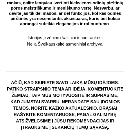
rankas, galite lengviau įvertinti kiekvienos odinių pirštinių
poros meistriškumo ir meniškumo vertę. Nesvarbu, ar
dėvite jas tik dėl mados, ar dėl funkcijos, kol kas odinės
pirštinės yra nesenstantis aksesuaras, kuris bet kokiai
aprangai suteikia elegancijos ir rafinuotumo.
Istorijos įkvėpimo šaltiniai ir nuotraukos:
Neila Šveikauskaitė asmeniniai archyvai
AČIŪ, KAD SKIRIATE SAVO LAIKĄ MŪSŲ IDĖJOMS.
PATIKO STRAIPSNIO TEMA AR IDĖJA, KOMENTUOKITE
ŽEMIAU, TAIP MUS MOTYVUOSITE IR SUPRASIME,
KAD JUMSTAI SVARBU. NERANDATE SAU ĮDOMIOS
TEMOS, NORITE KAŽKO AKTUALESNIO, DRĄSIAI
RAŠYKITE KOMENTARUOSE, PAGAL GALIMYBĘ
ATSIŽVELGSIME Į JŪSŲ REKOMENDACIJAS IR
ĮTRAUKSIME Į SEKANČIŲ TEMŲ SĄRAŠĄ.